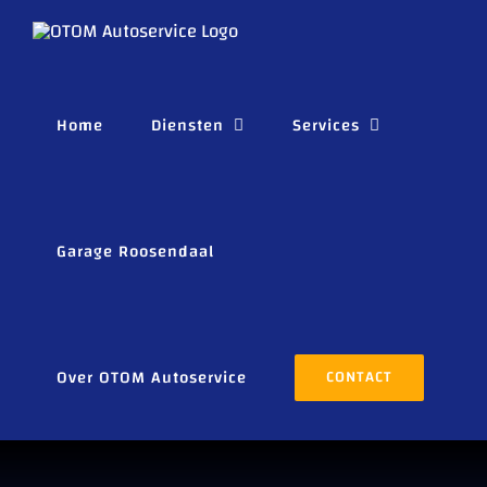
Ga
naar
inhoud
Home
Diensten
Services
Garage Roosendaal
Over OTOM Autoservice
CONTACT