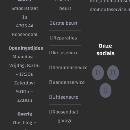
info@otomautoser
Smoorstraat
beurt
otomautoservice.n
1a
Grote beurt
4705 AA
Roosendaal
Reparaties
Onze
Openingstijden
socials
Aircoservice
Maandag –
Vrijdag: 8:30u
Remmenservice
– 17:30u
Bandenservice
Zaterdag:
9:00u –
Uitleenauto
12:00u
Roosendaal
Overig
garage
Ons blog >