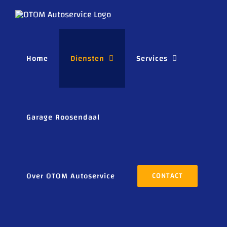
Ga
naar
inhoud
Home
Diensten
Services
Garage Roosendaal
Over OTOM Autoservice
CONTACT