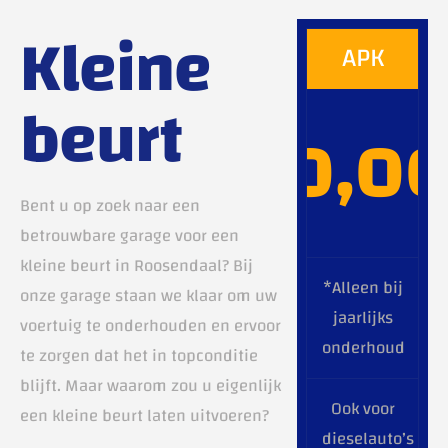
Kleine
APK
beurt
0,0
€
Bent u op zoek naar een
betrouwbare garage voor een
kleine beurt in Roosendaal? Bij
*Alleen bij
onze garage staan we klaar om uw
jaarlijks
voertuig te onderhouden en ervoor
onderhoud
te zorgen dat het in topconditie
blijft. Maar waarom zou u eigenlijk
Ook voor
een kleine beurt laten uitvoeren?
dieselauto’s