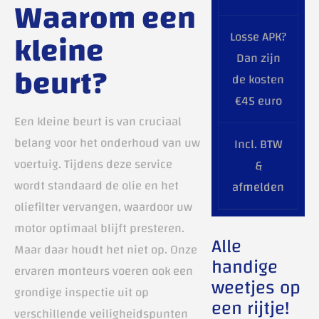
Waarom een
kleine
Losse APK?
Dan zijn
beurt?
de kosten
€45 euro
Een kleine beurt is van cruciaal
belang voor het onderhoud van uw
Incl. BTW
voertuig. Tijdens deze service
&
wordt standaard de olie en het
afmelden
oliefilter vervangen, waardoor uw
motor optimaal blijft presteren.
Alle
Maar daar houdt het niet op. Onze
handige
ervaren monteurs voeren ook een
weetjes op
grondige inspectie uit op
een rijtje!
verschillende veiligheidspunten