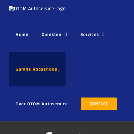
Ga
naar
inhoud
Home
Diensten
Services
Garage Roosendaal
Over OTOM Autoservice
CONTACT