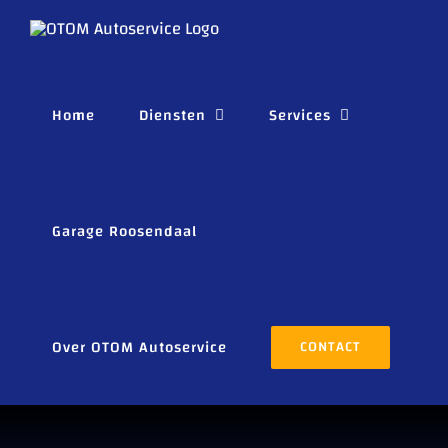
Ga
naar
inhoud
Home
Diensten
Services
Garage Roosendaal
Over OTOM Autoservice
CONTACT