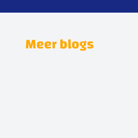
Meer blogs
Koppeling vervangen in Roosendaal: herken
Airco wordt niet koud auto: Wat i