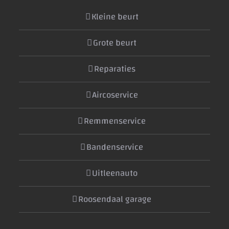
Kleine beurt
Grote beurt
Reparaties
Aircoservice
Remmenservice
Bandenservice
Uitleenauto
Roosendaal garage