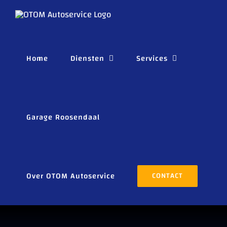
Ga
naar
inhoud
Home
Diensten
Services
Garage Roosendaal
Over OTOM Autoservice
CONTACT