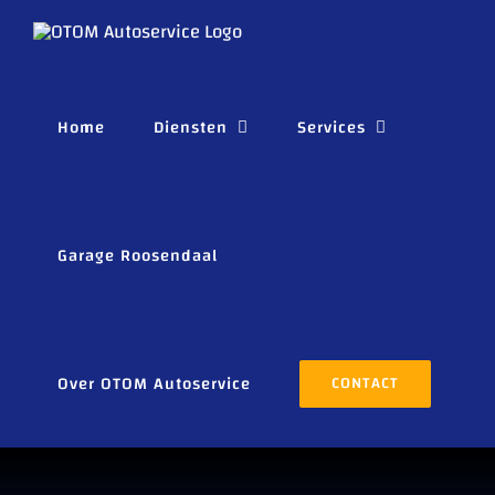
Ga
naar
inhoud
Home
Diensten
Services
Garage Roosendaal
Over OTOM Autoservice
CONTACT